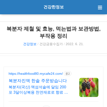
건강한정보
복분자 제철 및 효능, 먹는법과 보관방법,
부작용 정리
건강정보
/
건강금융수집가
/
2022. 6. 21.
https://healthfood80.mycafe24.com/
광고
복분자진액 한솥 주문받습니다
복분자(국산) 맥섬석솥에 달임 200
포 3달이상복용 천연재료로 향료 색
소 무첨가