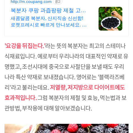
http://m.coupang.com
광고
복분자 쿠팡 과즙팡팡 제철 고당
도
새콤달콤 복분자, 산지직송 신선함!
로켓프레시로 빠르게 만나보세요. 씻
고 깎을 필요 없는 과일, 와우회원 무
료배송으로 편리하게 즐겨요!
'요강을 뒤집는다.'
라는 뜻의 복분자는 최고의 스테미나
식재료입니다. 예로부터 우리나라의 대표적인 약재로 유
명했고, 조선시대에 중국으로 사절단을 보낼 때도 우리
나라 특산 약재로 보내졌습니다. 영어로는 '블랙라즈베
리'라고 불리는데요.
저열량, 저지방으로 다이어트에도
효과적입니다.
그럼 복분자의 제철 및 효능, 먹는법과 보
관방법, 부작용에 대해 알아보겠습니다.