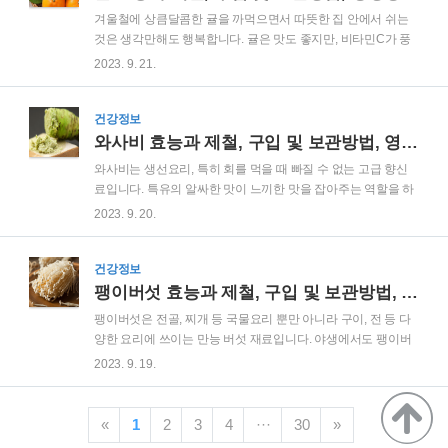
정리 기장 효능과 제철 효능 1) 당뇨 예방과 관리 효과 기장은 낮
겨울철에 상큼달콤한 귤을 까먹으면서 따뜻한 집 안에서 쉬는
은 지질 단백질과 식이섬유가 풍부하여 혈당 수치를 안정화시
것은 생각만해도 행복합니다. 귤은 맛도 좋지만, 비타민C가 풍
키는데 도움이 됩니다. 이러한 영양성분은 당뇨병 예방과 관리
부하여 겨울철 감기예방에도 도움을 주는 고마운 과일입니다.
2023. 9. 21.
에 중요한 역할을 합니다. 2) 심장 건강 개선 기장에는 오메가-3
또한 최근에는 한라봉 뿐만 아니라, 천혜향, 레드향, 황금향 등
지방산과 인이 들어있습니다. 이 영양..
다양한 품종이 개발되어 당도도 높고 보기도 좋아, 선물용으로
도 많이 찾고 있습니다. 그럼 귤의 효능부터 영양성분, 부작용까
건강정보
지 한번에 알아보겠습니다. 귤 효능과 제철, 구입 및 보관방법,
와사비 효능과 제철, 구입 및 보관방법, 영양성분과 부작용 정리
영양성분과 부작용 정리 귤 효능과 제철 효능 1) 면역력 강화 귤
와사비는 생선요리, 특히 회를 먹을 때 빠질 수 없는 고급 향신
에는 비타민 C가 풍부하게 들어있습니다. 비타민 C는 면역력을
료입니다. 특유의 알싸한 맛이 느끼한 맛을 잡아주는 역할을 하
높이는 데 큰 역할을 하는데요. 백혈구의 활동을 촉진시켜, 감기
는데요. 그렇기 때문에 이제는 생선요리를 넘어 다양한 요리에
2023. 9. 20.
와 같은 질병에 대한 저항력을 높여줍니다. 2) 피부 건강 개선 비
사용됩니다. 특히 소고기와도 좋은 궁합을 보여줍니다. 우리나
타민 C는 콜라겐 생산에도 ..
라에서는 와사비와 고추냉이라는 단어를 혼합해서 사용하는데
요. 그러나 둘은 다른 식물로, 와사비는 한글로 '참와사비'라고
건강정보
명명하는 것이 옳습니다. 이런 혼용 때문에 와사비와 비슷한 맛
팽이버섯 효능과 제철, 구입 및 보관방법, 영양성분과 부작용 정리
을 내는 홀스래디쉬, 겨자 등을 혼합해서 '와사비'라고 명명한 페
팽이버섯은 전골, 찌개 등 국물요리 뿐만 아니라 구이, 전 등 다
이스트 형태를 파는 것이 논란이 되기도 했습니다. 요즘은 소비
양한 요리에 쓰이는 만능 버섯 재료입니다. 야생에서도 팽이버
자들도 이런 사실을 다 알기 때문에, 생와사비를 팔 때 '순수 생
섯을 구할 수 있지만, 우리가 알고 있는 하얗고 가느다란 팽이버
2023. 9. 19.
와사비가 몇프로 들어갔다.'는 것을 제조사에서 먼저 강조하고
섯은 식용 재배로 만들어진 형태입니다. 쫄깃쫄깃한 식감과 은
알리는 추세입니다. 그럼 와사비의 효능..
은하게 퍼져나오는 단맛으로 우리의 밥상을 풍요롭게 해주는
팽이버섯! 그럼 팽이버섯의 효능부터 영양성분, 부작용까지 하
«
1
2
3
4
···
30
»
나하나 알아보겠습니다. 팽이버섯 효능과 제철, 구입 및 보관방